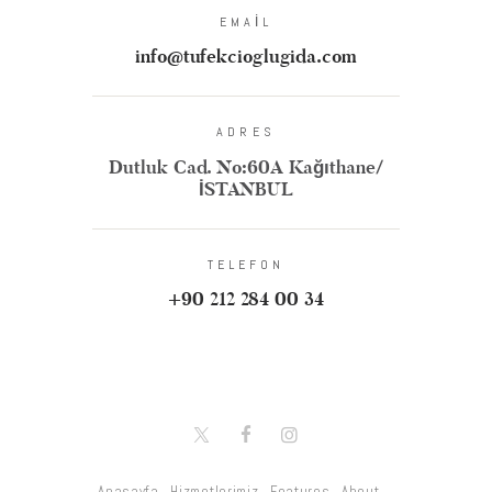
EMAIL
info@tufekcioglugida.com
ADRES
Dutluk Cad. No:60A Kağıthane/
İSTANBUL
TELEFON
+90 212 284 00 34
Anasayfa
Hizmetlerimiz
Features
About