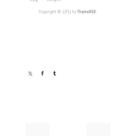
Copyright © {{Y}} by
ThemeREX.
Yazı
Previous
Next
post:
post: