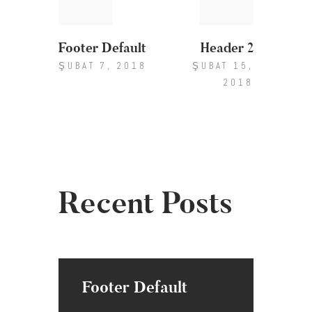
gezinmesi
Footer Default
Header 2
ŞUBAT 7, 2018
ŞUBAT 15,
2018
Recent Posts
Footer Default